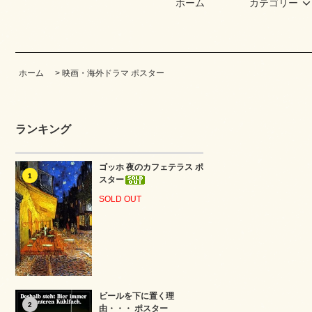
ホーム
カテゴリー
ホーム
>
映画・海外ドラマ ポスター
ランキング
ゴッホ 夜のカフェテラス ポ
1
スター
SOLD OUT
ビールを下に置く理
2
由・・・ ポスター