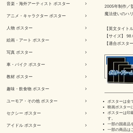
音楽・海外アーティスト ポスター
2005年制作
魔法使いのハ
アニメ・キャラクター ポスター
人物 ポスター
【英文タイトル】 H
【サイズ】 98.0 
絵画・アート ポスター
【適合ポスター
写真 ポスター
車・バイク ポスター
教材 ポスター
趣味・飲食物 ポスター
ユーモア・その他 ポスター
ポスターは全
映画ポスター
ポスターは印
セクシー ポスター
す。
一部の国産品
アイドル ポスター
一部の商品は