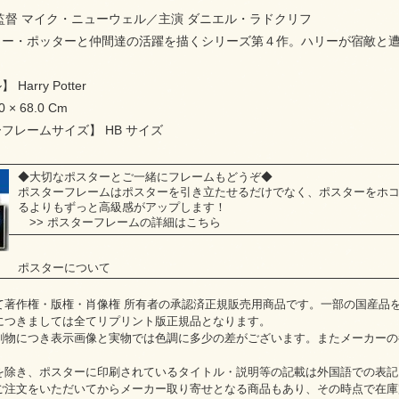
／監督 マイク・ニューウェル／主演 ダニエル・ラドクリフ
リー・ポッターと仲間達の活躍を描くシリーズ第４作。ハリーが宿敵と
arry Potter
× 68.0 Cm
フレームサイズ】 HB サイズ
◆大切なポスターとご一緒にフレームもどうぞ◆
ポスターフレームはポスターを引き立たせるだけでなく、ポスターをホ
るよりもずっと高級感がアップします！
>>
ポスターフレームの詳細はこちら
ポスターについて
て著作権・版権・肖像権 所有者の承認済正規販売用商品です。一部の国産品
につきましては全てリプリント版正規品となります。
刷物につき表示画像と実物では色調に多少の差がございます。またメーカーの
を除き、ポスターに印刷されているタイトル・説明等の記載は外国語での表記
ご注文をいただいてからメーカー取り寄せとなる商品もあり、その時点で在庫