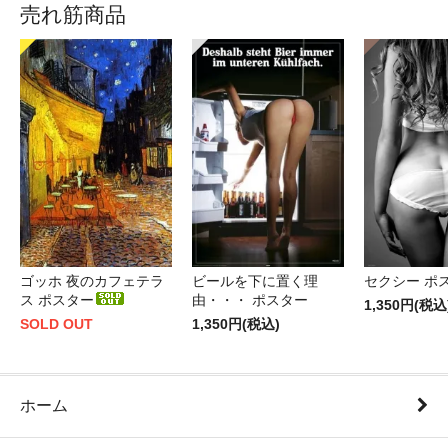
売れ筋商品
ゴッホ 夜のカフェテラ
ビールを下に置く理
セクシー ポ
ス ポスター
由・・・ ポスター
1,350円(税込
SOLD OUT
1,350円(税込)
ホーム