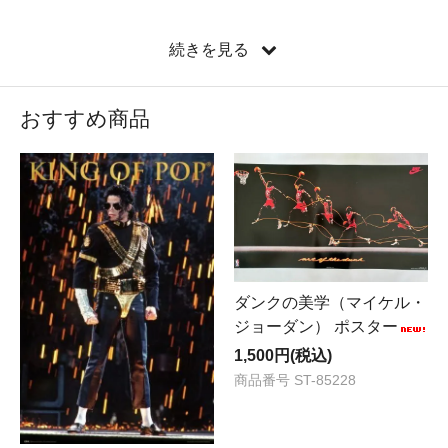
お電話でのお問い合わせ・ご注文 (火曜～土曜 12：00-
続きを見る
18：00)
◆ TEL 048-983-0259
FAXでもご注文いただけます （24時間受付） ⇒
FAX専
おすすめ商品
用注文用紙(PDF)は
こちら
◆ FAX 048-940-8979
最終情報更新日 2026/08/05
【ご案内】 配送センターの業務縮小により、2月～9月下
旬の期間は土曜/日曜/祝日に加えて金曜日も発送業務をお
休みさせていただきます（一部の商品を除く）。
ダンクの美学（マイケル・
・08/05
新商品
5点入荷いたしました。
ジョーダン） ポスター
・08/04
新商品
4点入荷いたしました。
1,500円(税込)
・07/30
新商品
2点入荷いたしました。
商品番号 ST-85228
・07/27
新商品
4点入荷いたしました。
・07/21
新商品
4点入荷いたしました。
・07/20
新商品
4点入荷いたしました。