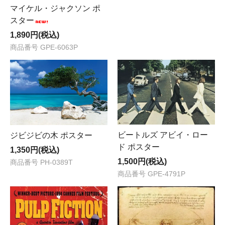
・06/28
新商品
2点入荷いたしました。
マイケル・ジャクソン ポ
スター
注目の検索ワード
1,890円(税込)
商品番号 GPE-6063P
＞ フェルメールの代表作「
真珠の耳飾りの少女
」が、今
秋14年ぶりの再来日！
＞ 永遠のセクシーシンボル「
マリリン・モンロー
」生誕
100年！
ハリー・ポッター
オードリー・ヘプバーン
クリムト
ビートルズ アビイ・ロー
ジビジビの木 ポスター
ド ポスター
1,350円(税込)
1,500円(税込)
商品番号 PH-0389T
商品番号 GPE-4791P