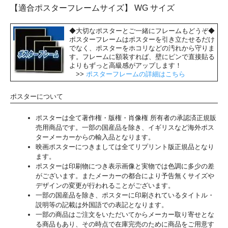
【適合ポスターフレームサイズ】 WG サイズ
◆大切なポスターとご一緒にフレームもどうぞ◆
ポスターフレームはポスターを引き立たせるだけ
でなく、ポスターをホコリなどの汚れから守りま
す。フレームに額装すれば、壁にピンで直接貼る
よりもずっと高級感がアップします！
>>
ポスターフレームの詳細はこちら
ポスターについて
ポスターは全て著作権・版権・肖像権 所有者の承認済正規販
売用商品です。一部の国産品を除き、イギリスなど海外ポス
ターメーカーからの輸入品となります。
映画ポスターにつきましては全てリプリント版正規品となり
ます。
ポスターは印刷物につき表示画像と実物では色調に多少の差
がございます。またメーカーの都合により予告無くサイズや
デザインの変更が行われることがございます。
一部の国産品を除き、ポスターに印刷されているタイトル・
説明等の記載は外国語での表記となります。
一部の商品はご注文をいただいてからメーカー取り寄せとな
る商品もあり、その時点で在庫完売のために商品をご用意す