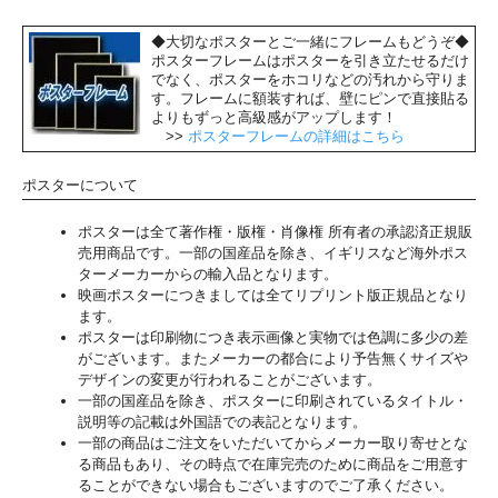
◆大切なポスターとご一緒にフレームもどうぞ◆
ポスターフレームはポスターを引き立たせるだけ
でなく、ポスターをホコリなどの汚れから守りま
す。フレームに額装すれば、壁にピンで直接貼る
よりもずっと高級感がアップします！
>>
ポスターフレームの詳細はこちら
ポスターについて
ポスターは全て著作権・版権・肖像権 所有者の承認済正規販
売用商品です。一部の国産品を除き、イギリスなど海外ポス
ターメーカーからの輸入品となります。
映画ポスターにつきましては全てリプリント版正規品となり
ます。
ポスターは印刷物につき表示画像と実物では色調に多少の差
がございます。またメーカーの都合により予告無くサイズや
デザインの変更が行われることがございます。
一部の国産品を除き、ポスターに印刷されているタイトル・
説明等の記載は外国語での表記となります。
一部の商品はご注文をいただいてからメーカー取り寄せとな
る商品もあり、その時点で在庫完売のために商品をご用意す
ることができない場合もございますのでご了承ください。