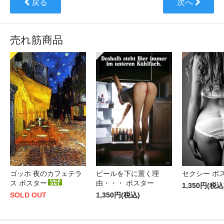
戻る
次へ
売れ筋商品
ゴッホ 夜のカフェテラ
ビールを下に置く理
セクシー ポ
ス ポスター
由・・・ ポスター
1,350円(税込
SOLD OUT
1,350円(税込)